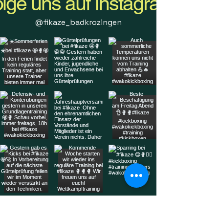
lge uns auf Instagram
@fikaze_badkrozingen